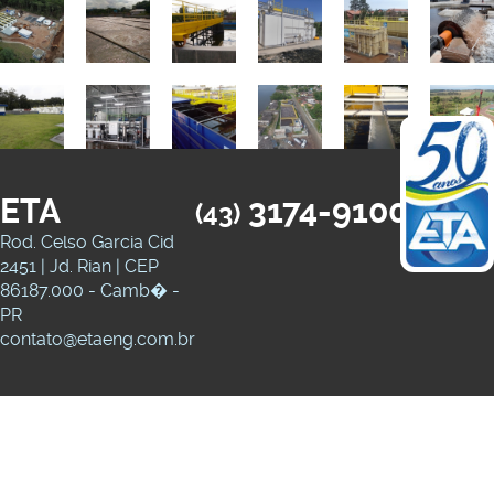
ETA
3174-9100
(43)
Rod. Celso Garcia Cid
2451 | Jd. Rian | CEP
86187.000 - Camb� -
PR
contato@etaeng.com.br