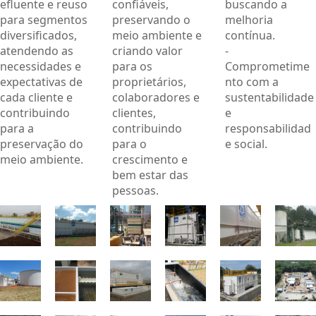
efluente e reuso
confiáveis,
buscando a
para segmentos
preservando o
melhoria
diversificados,
meio ambiente e
contínua.
atendendo as
criando valor
-
necessidades e
para os
Comprometime
expectativas de
proprietários,
nto com a
cada cliente e
colaboradores e
sustentabilidade
contribuindo
clientes,
e
para a
contribuindo
responsabilidad
preservação do
para o
e social.
meio ambiente.
crescimento e
bem estar das
pessoas.